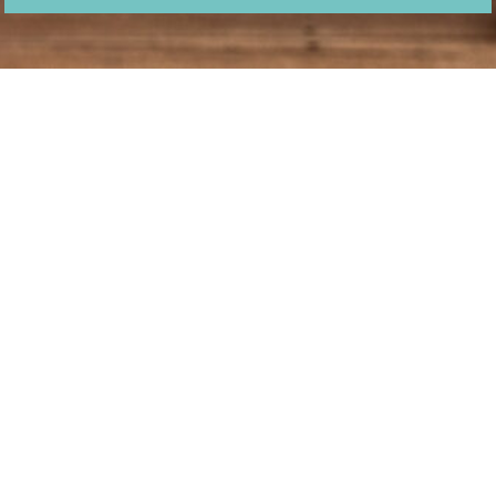
ZAMĚŘUJEME SE NA
KOMPLETNÍ NABÍDKU
SLUŽEB VE
STAVEBNICTVÍ