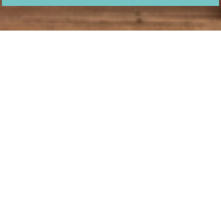
ZAMĚŘUJEME SE NA
KOMPLETNÍ NABÍDKU
SLUŽEB VE
STAVEBNICTVÍ