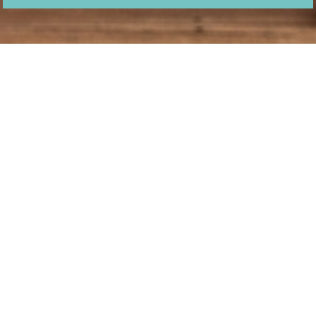
ZAMĚŘUJEME SE NA
KOMPLETNÍ NABÍDKU
SLUŽEB VE
STAVEBNICTVÍ